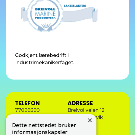
Godkjent lærebedrift i
Industrimekanikerfaget.
TELEFON
ADRESSE
77099390
Breivollveien 12
9450 Hamnvik
×
E-POST
Dette nettstedet bruker
frank@b-mp.no
informasjonskapsler