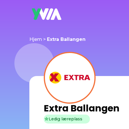
Hjem
>
Extra Ballangen
Extra Ballangen
Ledig læreplass