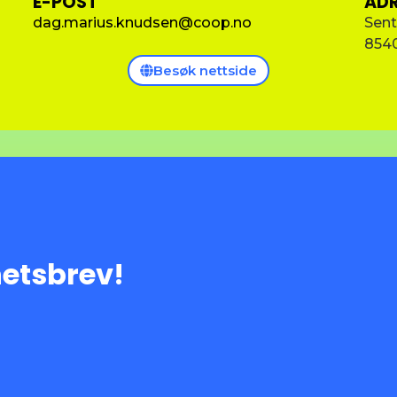
E-POST
ADR
dag.marius.knudsen@coop.no
Sent
854
Besøk nettside
hetsbrev!