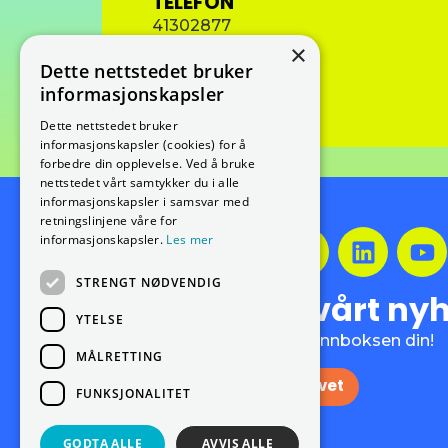
TELEFON
41302877
×
Dette nettstedet bruker
informasjonskapsler
Dette nettstedet bruker
informasjonskapsler (cookies) for å
forbedre din opplevelse. Ved å bruke
nettstedet vårt samtykker du i alle
informasjonskapsler i samsvar med
retningslinjene våre for
informasjonskapsler.
Les mer
STRENGT NØDVENDIG
Meld deg på vårt ny
YTELSE
Få de siste nyhetene rett i innboksen din!
MÅLRETTING
Meld deg på nyhetsbrevet
FUNKSJONALITET
GODTA ALLE
AVVIS ALLE