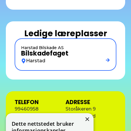
Ledige læreplasser
Harstad Bilskade AS
Bilskadefaget
Harstad
TELEFON
ADRESSE
99460958
Storåkeren 9
9411 Harstad
×
E-POST
Dette nettstedet bruker
tron@harstadbilskade.no
informasjonskapsler