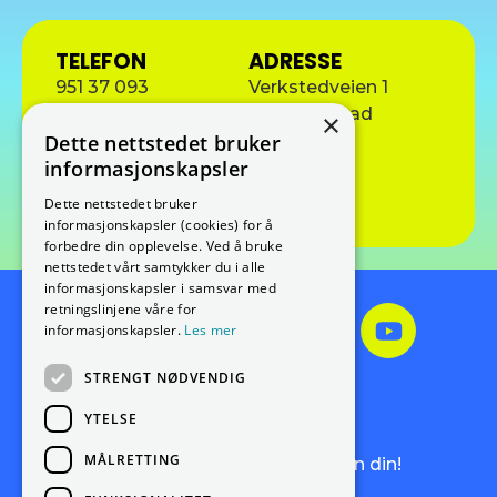
TELEFON
ADRESSE
951 37 093
Verkstedveien 1
9406 Harstad
×
E-POST
Dette nettstedet bruker
john-olaf.paulsen@jula.no
informasjonskapsler
Besøk nettside
Dette nettstedet bruker
informasjonskapsler (cookies) for å
forbedre din opplevelse. Ved å bruke
nettstedet vårt samtykker du i alle
informasjonskapsler i samsvar med
retningslinjene våre for
informasjonskapsler.
Les mer
STRENGT NØDVENDIG
Meld deg på vårt
nyhetsbrev!
YTELSE
MÅLRETTING
Få de siste nyhetene rett i innboksen din!