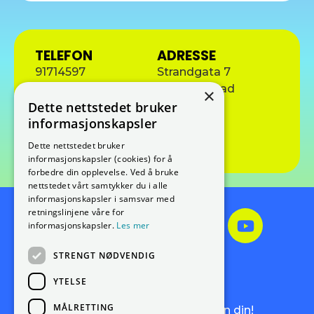
TELEFON
ADRESSE
91714597
Strandgata 7
9405 Harstad
×
E-POST
Dette nettstedet bruker
hans.olav.gjovik@snn.no
informasjonskapsler
Besøk nettside
Dette nettstedet bruker
informasjonskapsler (cookies) for å
forbedre din opplevelse. Ved å bruke
nettstedet vårt samtykker du i alle
informasjonskapsler i samsvar med
retningslinjene våre for
informasjonskapsler.
Les mer
STRENGT NØDVENDIG
Meld deg på vårt
nyhetsbrev!
YTELSE
MÅLRETTING
Få de siste nyhetene rett i innboksen din!