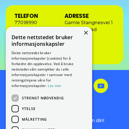
TELEFON
ADRESSE
77018990
Gamle Stangnesvei 1
9409 Harstad
×
E-POST
Dette nettstedet bruker
harald.nygaard@vann-varme.no
informasjonskapsler
Besøk nettside
Dette nettstedet bruker
informasjonskapsler (cookies) for å
forbedre din opplevelse. Ved å bruke
nettstedet vårt samtykker du i alle
informasjonskapsler i samsvar med
retningslinjene våre for
informasjonskapsler.
Les mer
STRENGT NØDVENDIG
Meld deg på vårt
nyhetsbrev!
YTELSE
MÅLRETTING
Få de siste nyhetene rett i innboksen din!