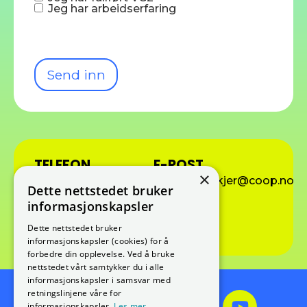
Jeg har arbeidserfaring
Send inn
TELEFON
E-POST
×
95021860
extra.evenskjer@coop.no
Dette nettstedet bruker
ADRESSE
informasjonskapsler
Skånlandsveien 177
9440 EVENSKJER
Dette nettstedet bruker
informasjonskapsler (cookies) for å
forbedre din opplevelse. Ved å bruke
nettstedet vårt samtykker du i alle
informasjonskapsler i samsvar med
retningslinjene våre for
informasjonskapsler.
Les mer