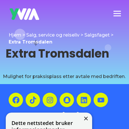
Hjem
>
Salg, service og reiseliv
>
Salgsfaget
>
Extra Tromsdalen
Extra Tromsdalen
Mulighet for praksisplass etter avtale med bedriften.
Meld deg på vårt
×
nyhetsbrev!
Dette nettstedet bruker