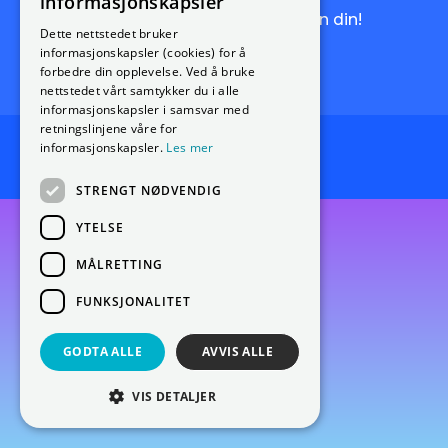
informasjonskapsler
Få de siste nyhetene rett i innboksen din!
Dette nettstedet bruker
informasjonskapsler (cookies) for å
Meld deg på nyhetsbrevet
forbedre din opplevelse. Ved å bruke
nettstedet vårt samtykker du i alle
informasjonskapsler i samsvar med
retningslinjene våre for
informasjonskapsler.
Les mer
Endre cookie-preferanser
STRENGT NØDVENDIG
YTELSE
MÅLRETTING
FUNKSJONALITET
GODTA ALLE
AVVIS ALLE
VIS DETALJER