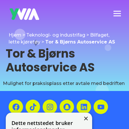
Hjem
>
Teknologi- og industrifag
>
Bilfaget,
lette kjøretøy
>
Tor & Bjørns Autoservice AS
Tor & Bjørns
Autoservice AS
Mulighet for praksisplass etter avtale med bedriften
×
Meld deg på vårt
Dette nettstedet bruker