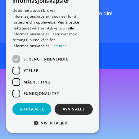
nyhetsbrev!
informasjonskapsler
Dette nettstedet bruker
Få de siste nyhetene rett i innboksen din!
informasjonskapsler (cookies) for å
forbedre din opplevelse. Ved å bruke
Meld deg på nyhetsbrevet
nettstedet vårt samtykker du i alle
informasjonskapsler i samsvar med
retningslinjene våre for
informasjonskapsler.
Les mer
Endre cookie-preferanser
STRENGT NØDVENDIG
YTELSE
MÅLRETTING
FUNKSJONALITET
GODTA ALLE
AVVIS ALLE
VIS DETALJER