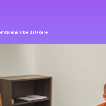
emtidens arbeidstakere