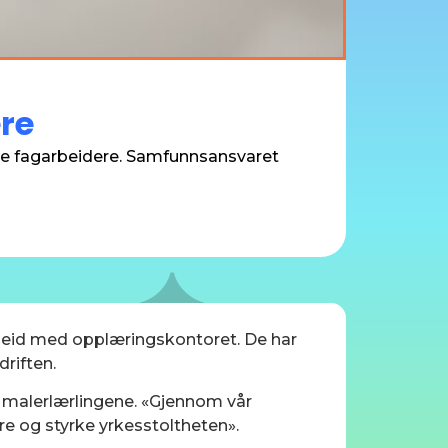
re
de fagarbeidere. Samfunnsansvaret
rbeid med opplæringskontoret. De har
riften.
or malerlærlingene. «Gjennom vår
are og styrke yrkesstoltheten».