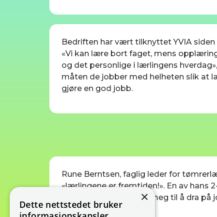
Bedriften har vært tilknyttet YVIA side
«Vi kan lære bort faget, mens opplærin
og det personlige i lærlingens hverdag
måten de jobber med helheten slik at l
gjøre en god jobb.
Rune Berntsen, faglig leder for tømrerlæ
«lærlingene er fremtiden!». En av hans 2-
×
fine folk, og jeg gleder meg til å dra på
Dette nettstedet bruker
informasjonskapsler