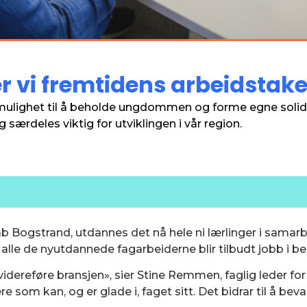
vi fremtidens arbeidstake
n mulighet til å beholde ungdommen og forme egne soli
 særdeles viktig for utviklingen i vår region.
b Bogstrand, utdannes det nå hele ni lærlinger i sama
le de nyutdannede fagarbeiderne blir tilbudt jobb i bed
videreføre bransjen», sier Stine Remmen, faglig leder f
 som kan, og er glade i, faget sitt. Det bidrar til å bev